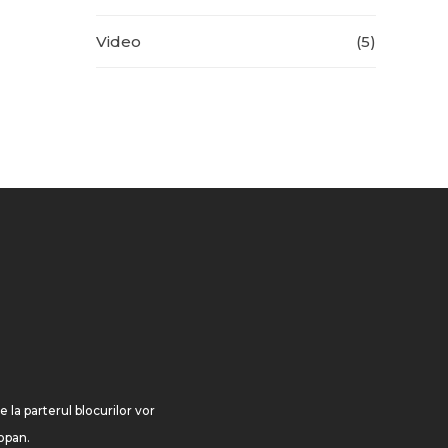
Video
(5)
 la parterul blocurilor vor
opan.